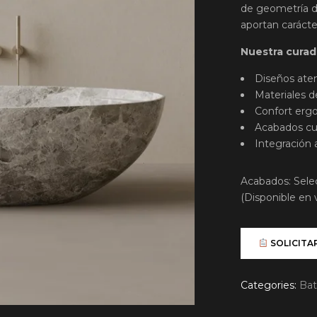
de geometría d
aportan carácte
Nuestra curadu
Diseños atem
Materiales d
Confort ergo
Acabados cu
Integración 
Acabados: Sele
(Disponible en v
SOLICITA
Categories:
Ba