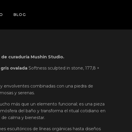
O
O
BLOG
BLOG
 de curaduría Mushin Studio.
 gris ovalada
Softness sculpted in stone, 177,8 ×
y envolventes combinadas con una piedra de
umosas y serenas.
ucho más que un elemento funcional; es una pieza
tmósfera del baño y transforma el ritual cotidiano en
 de calma y bienestar.
s escultóricos de líneas orgánicas hasta diseños