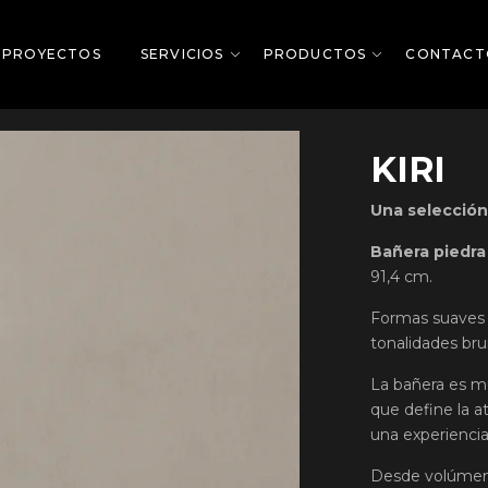
PROYECTOS
PROYECTOS
SERVICIOS
SERVICIOS
PRODUCTOS
PRODUCTOS
CONTACT
CONTACT
KIRI
Una selección
Bañera piedra
91,4 cm.
Formas suaves 
tonalidades br
La bañera es m
que define la a
una experiencia
Desde volúmene